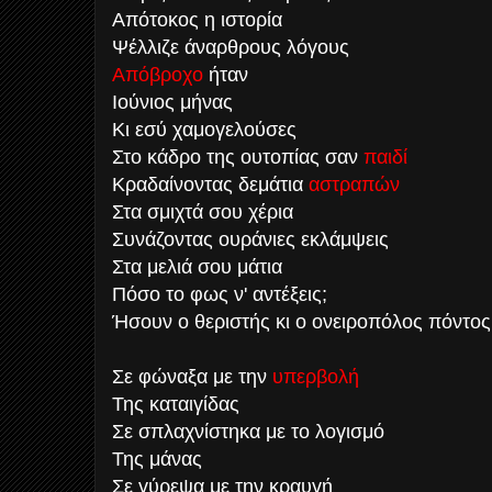
Απότοκος η ιστορία
Ψέλλιζε άναρθρους λόγους
Απόβροχο
ήταν
Ιούνιος μήνας
Κι εσύ χαμογελούσες
Στο κάδρο της ουτοπίας σαν
παιδί
Κραδαίνοντας δεμάτια
αστραπών
Στα σμιχτά σου χέρια
Συνάζοντας ουράνιες εκλάμψεις
Στα μελιά σου μάτια
Πόσο το φως ν' αντέξεις;
Ήσουν ο θεριστής κι ο ονειροπόλος πόντος
Σε φώναξα με την
υπερβολή
Της καταιγίδας
Σε σπλαχνίστηκα με το λογισμό
Της μάνας
Σε γύρεψα με την κραυγή